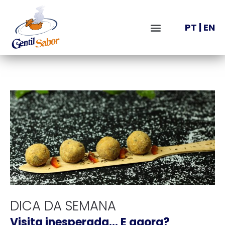
PT
|
EN
DICA DA SEMANA
Visita inesperada… E agora?